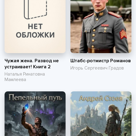
Чужая жена. Развод не
Штабс-ротмистр Романов
устраивает! Книга 2
Игорь Сергеевич Градов
Наталья Ринатовна
Мамлеева