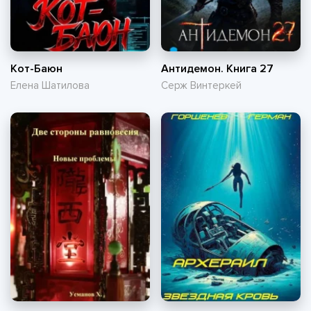
Кот-Баюн
Антидемон. Книга 27
Елена Шатилова
Серж Винтеркей