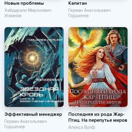
Новые проблемы
Капитан
Хайдарали Мирзоевич
Герман Анатольевич
Усманов
Горшенев
Эффективный менеджер
Последняя из рода Жар-
Птиц. На перепутье миров
Герман Анатольевич
Горшенев
Алекса Вулф