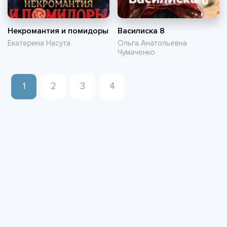
Некромантия и помидоры
Василиска 8
Екатерина Насута
Ольга Анатольевна
Чумаченко
1
2
3
4