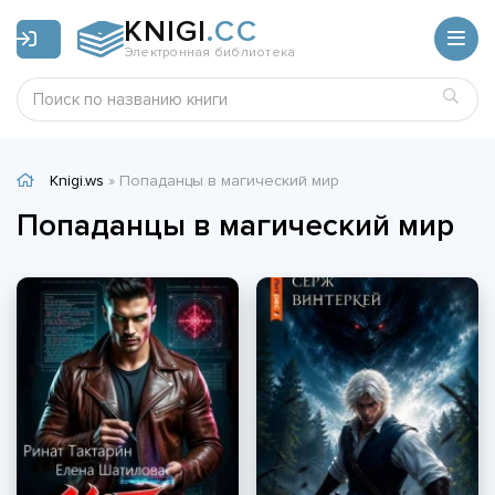
KNIGI
.CC
Электронная библиотека
Knigi.ws
» Попаданцы в магический мир
Попаданцы в магический мир