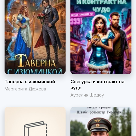
Таверна с изюминкой
Снегурка и контракт на
чудо
Маргарита Дюжева
Аурелия Шедоу