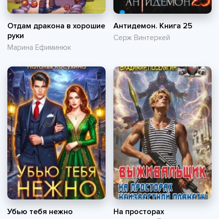
Отдам дракона в хорошие
Антидемон. Книга 25
руки
Серж Винтеркей
Марина Ефиминюк
Убью тебя нежно
На просторах