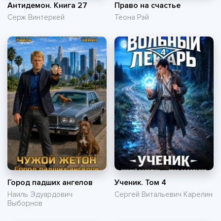
Антидемон. Книга 27
Право на счастье
Серж Винтеркей
Теона Рэй
Город падших ангелов
Ученик. Том 4
Наиль Эдуардович
Сергей Витальевич Карелин
Выборнов