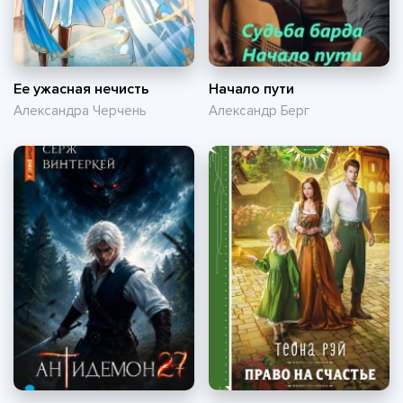
Ее ужасная нечисть
Начало пути
Александра Черчень
Александр Берг