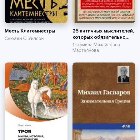
Месть Клитемнестры
25 античных мыслителей,
которых обязательно
Сьюзен С. Уилсон
надо знать
Людмила Михайловна
Мартьянова