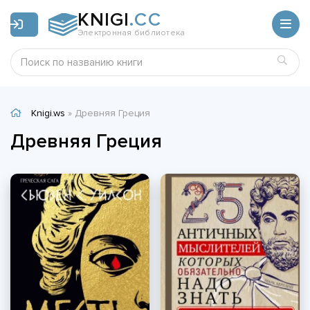
KNIGI
.CC
Электронная библиотека
Knigi.ws
» Древняя Греция
Древняя Греция