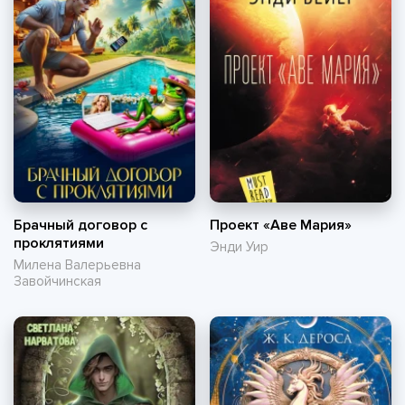
Брачный договор с
Проект «Аве Мария»
проклятиями
Энди Уир
Милена Валерьевна
Завойчинская