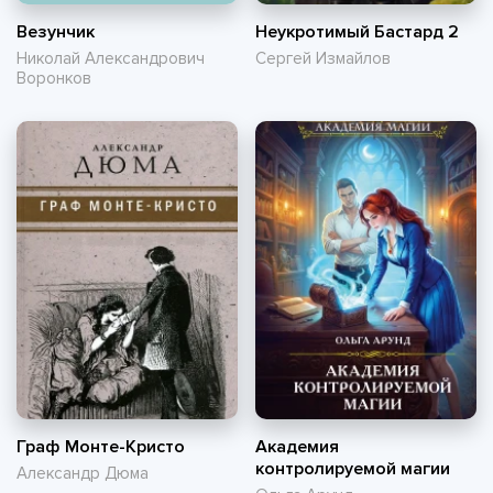
Везунчик
Неукротимый Бастард 2
Николай Александрович
Сергей Измайлов
Воронков
Граф Монте-Кристо
Академия
контролируемой магии
Александр Дюма