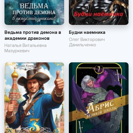
Ведьма против демона в
Будни наемника
академии драконов
Олег Викторович
Данильченко
Наталья Витальевна
Мазуркевич