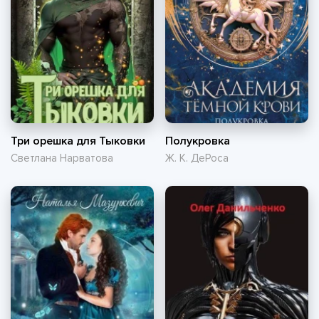
Три орешка для Тыковки
Полукровка
Светлана Нарватова
Ж. К. ДеРоса