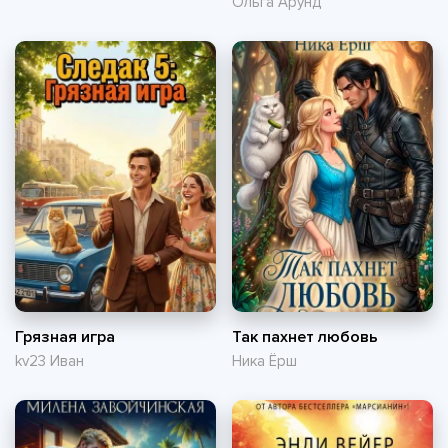
Ольга Арунд
Грязная игра
Так пахнет любовь
kv23 Иван
Ника Ёрш