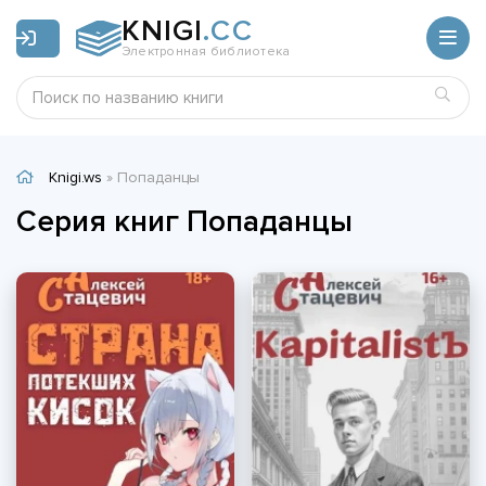
KNIGI
.CC
Электронная библиотека
Knigi.ws
» Попаданцы
Cерия книг Попаданцы