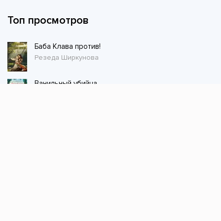
Топ просмотров
Баба Клава против!
Резеда Ширкунова
Ванильный убийца
Питер Боланд
Магазин волшебных питомцев - 1
Сергей Шиленко
Попаданка со скальпелем. Дышите спокойно, граф.
Лена Королёк
Воздушная кавалерия. Том 2
Джек из тени