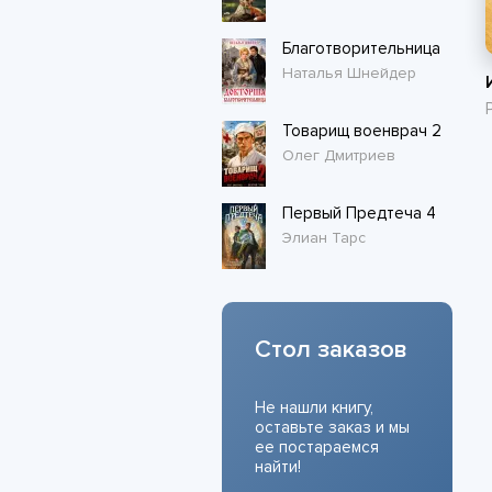
Благотворительница
Наталья Шнейдер
Товарищ военврач 2
Олег Дмитриев
Первый Предтеча 4
Элиан Тарс
Стол заказов
Не нашли книгу,
оставьте заказ и мы
ее постараемся
найти!