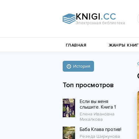
KNIGI
.CC
Электронная библиотека
и
Документальная
ГЛАВНАЯ
ЖАНРЫ КНИГ
литература
Пьесы,
е
драматургия
Остросюжетные
История
Книги о войне
любовные
Стихи и поэзия
Биографии и Мемуары
романы
Топ просмотров
Любовные романы
Если вы меня
Короткие любовные романы
слышите. Книга 1
Елена Ивановна
Михалкова
Баба Клава против!
Резеда Ширкунова