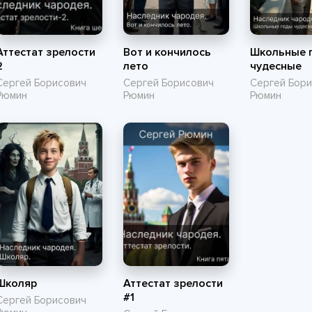
Аттестат зрелости
Вот и кончилось
Школьные 
2
лето
чудесные
Сергей Борисович
Сергей Борисович
Сергей Бор
Рюмин
Рюмин
Рюмин
Школяр
Аттестат зрелости
#1
Сергей Борисович