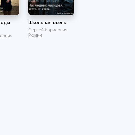
годы
Школьная осень
Сергей Борисович
Рюмин
исович