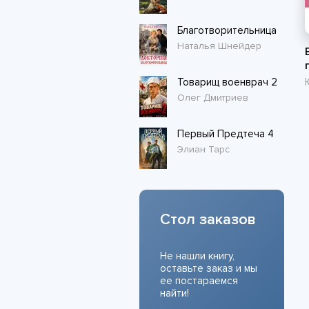
Благотворительница
Наталья Шнейдер
Товарищ военврач 2
Олег Дмитриев
Первый Предтеча 4
Элиан Тарс
Стол заказов
Не нашли книгу,
оставьте заказ и мы
ее постараемся
найти!