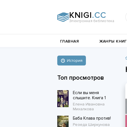
KNIGI
.CC
Электронная библиотека
и
Документальная
ГЛАВНАЯ
ЖАНРЫ КНИГ
литература
Пьесы,
е
драматургия
Остросюжетные
История
Книги о войне
любовные
Стихи и поэзия
Биографии и Мемуары
романы
Топ просмотров
Любовные романы
Если вы меня
Короткие любовные романы
слышите. Книга 1
Елена Ивановна
Михалкова
Баба Клава против!
Резеда Ширкунова