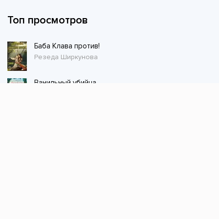
Топ просмотров
Баба Клава против!
Резеда Ширкунова
Ванильный убийца
Питер Боланд
Магазин волшебных питомцев - 1
Сергей Шиленко
Попаданка со скальпелем. Дышите спокойно, граф.
Лена Королёк
Воздушная кавалерия. Том 2
Джек из тени