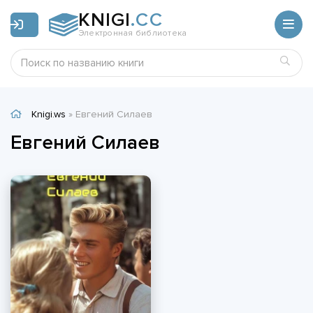
KNIGI
.CC
Электронная библиотека
Knigi.ws
» Евгений Силаев
Евгений Силаев