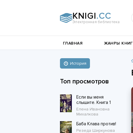
KNIGI
.CC
Электронная библиотека
и
Документальная
ГЛАВНАЯ
ЖАНРЫ КНИГ
литература
Пьесы,
е
драматургия
Остросюжетные
История
Книги о войне
любовные
Стихи и поэзия
Биографии и Мемуары
романы
Топ просмотров
Любовные романы
Если вы меня
Короткие любовные романы
слышите. Книга 1
Елена Ивановна
Михалкова
Баба Клава против!
Резеда Ширкунова