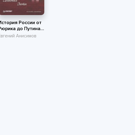
История России от
Рюрика до Путина.
Люди. События.
Евгений Анисимов
Даты