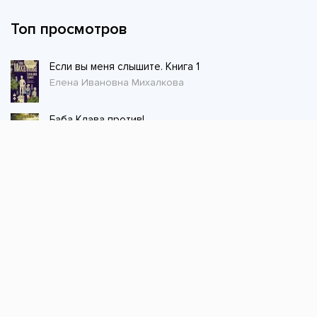
Топ просмотров
Если вы меня слышите. Книга 1
Елена Ивановна Михалкова
Баба Клава против!
Резеда Ширкунова
Благотворительница
Наталья Шнейдер
Товарищ военврач 2
Олег Дмитриев
Первый Предтеча 4
Элиан Тарс