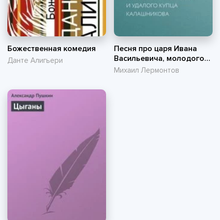
Божественная комедия
Песня про царя Ивана
Васильевича, молодого
Данте Алигьери
опричника и удалого
Михаил Лермонтов
купца Калашникова