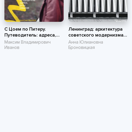
С Цоем по Питеру.
Ленинград: архитектура
Путеводитель: адреса,
советского модернизма,
даты, события
1955–1991. Справочник-
Максим Владимирович
Анна Юлиановна
путеводитель
Иванов
Броновицкая