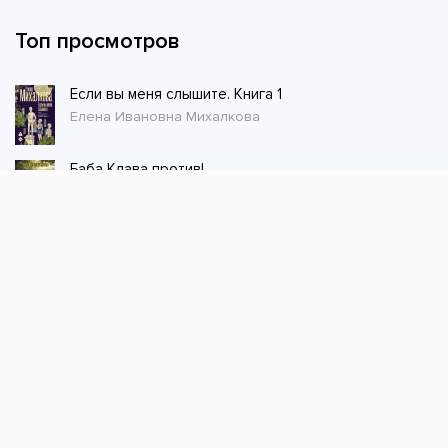
Топ просмотров
Если вы меня слышите. Книга 1
Елена Ивановна Михалкова
Баба Клава против!
Резеда Ширкунова
Благотворительница
Наталья Шнейдер
Товарищ военврач 2
Олег Дмитриев
Первый Предтеча 4
Элиан Тарс