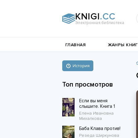
KNIGI
.CC
Электронная библиотека
и
Документальная
ГЛАВНАЯ
ЖАНРЫ КНИГ
литература
Пьесы,
е
драматургия
Остросюжетные
История
Книги о войне
любовные
Стихи и поэзия
Биографии и Мемуары
романы
Топ просмотров
Любовные романы
Если вы меня
Короткие любовные романы
слышите. Книга 1
Елена Ивановна
Михалкова
Баба Клава против!
Резеда Ширкунова