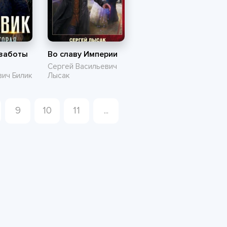
 заботы
Во славу Империи
Сергей Васильевич
ич Билик
Лысак
9
10
11
...