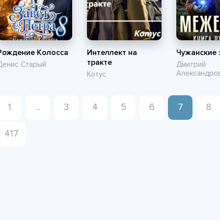
Рождение Колосса
Интеллект на
Чужанские
тракте
Денис Старый
Дмитрий
Александров
Котус
1
...
3
4
5
6
7
8
417