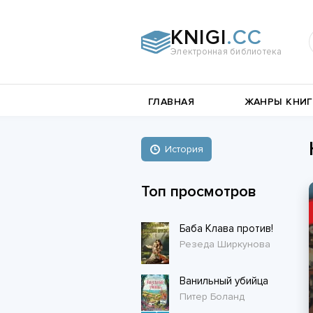
KNIGI
.CC
Электронная библиотека
и
Документальная
ГЛАВНАЯ
ЖАНРЫ КНИГ
литература
Пьесы,
е
драматургия
Остросюжетные
История
Книги о войне
любовные
Стихи и поэзия
Биографии и Мемуары
романы
Топ просмотров
Любовные романы
Баба Клава против!
Короткие любовные романы
Резеда Ширкунова
Ванильный убийца
Питер Боланд