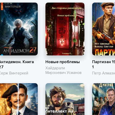
Антидемон. Книга
Новые проблемы
Партизан 1
27
1
Хайдарали
Мирзоевич Усманов
Серж Винтеркей
Петр Алмаз