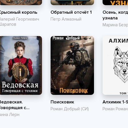
Крысиный король
Обратный отсчёт 1
Осень, когд
узнала
Валерий Георгиевич
Петр Алмазный
Шарапов
Марина Без
Ведовская.
Поисковик
Алхимик 1-
Говорящая с
Роман Добрый (СИ)
Роман Роман
тенями
Анна Лерн