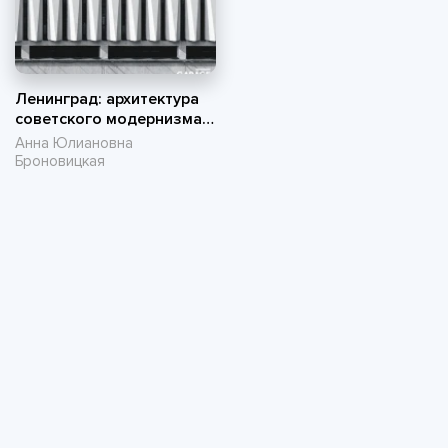
Ленинград: архитектура
советского модернизма,
1955–1991. Справочник-
Анна Юлиановна
путеводитель
Броновицкая