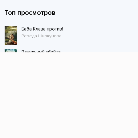
Топ просмотров
Баба Клава против!
Резеда Ширкунова
Ванильный убийца
Питер Боланд
Магазин волшебных питомцев - 1
Сергей Шиленко
Попаданка со скальпелем. Дышите спокойно, граф.
Лена Королёк
Воздушная кавалерия. Том 2
Джек из тени