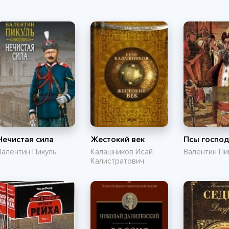
«Бирмингемская
банда» и
ипподромные
войны 1920-х
Нечистая сила
Жестокий век
Псы госпо
Валентин Пикуль
Калашников Исай
Валентин Пи
Калистратович