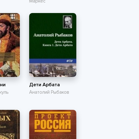
Маркес
дни
Дети Арбата
куль
Анатолий Рыбаков