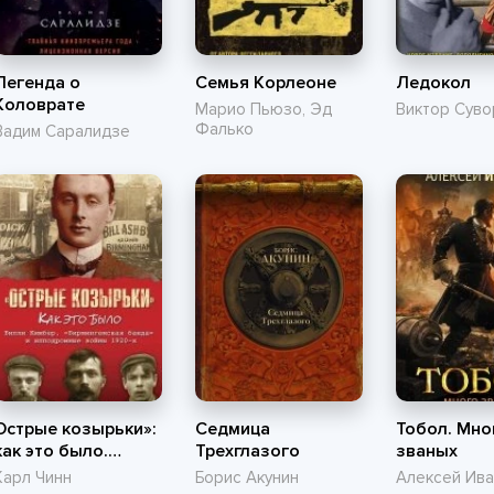
Легенда о
Семья Корлеоне
Ледокол
Коловрате
Марио Пьюзо, Эд
Виктор Суво
Фалько
Вадим Саралидзе
Острые козырьки»:
Седмица
Тобол. Мно
как это было.
Трехглазого
званых
Билли Кимбер,
Карл Чинн
Борис Акунин
Алексей Ив