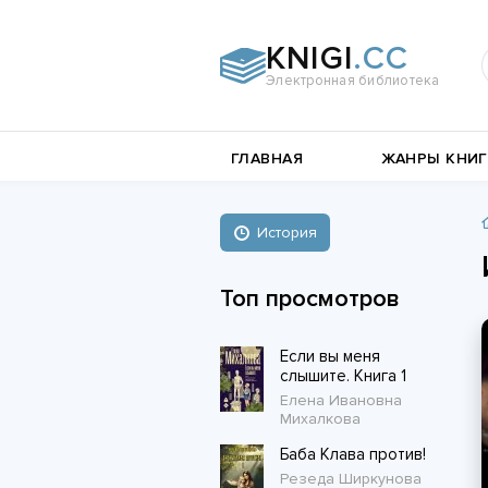
KNIGI
.CC
Электронная библиотека
и
Документальная
ГЛАВНАЯ
ЖАНРЫ КНИГ
литература
Пьесы,
е
драматургия
Остросюжетные
История
Книги о войне
любовные
Стихи и поэзия
Биографии и Мемуары
романы
Топ просмотров
Любовные романы
Если вы меня
Короткие любовные романы
слышите. Книга 1
Елена Ивановна
Михалкова
Баба Клава против!
Резеда Ширкунова