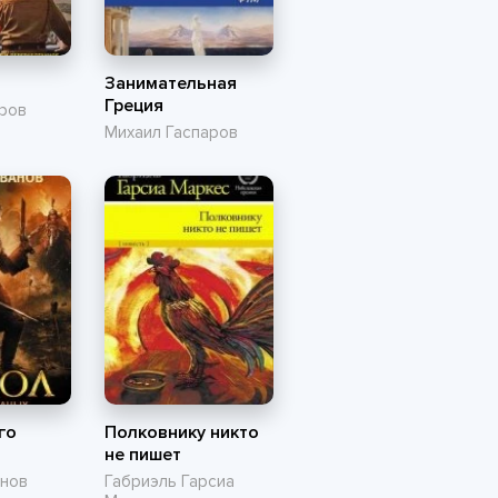
Занимательная
Греция
ров
Михаил Гаспаров
го
Полковнику никто
не пишет
анов
Габриэль Гарсиа