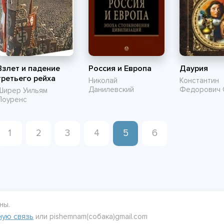
Взлет и падение
Россия и Европа
Даурия
третьего рейха
Николай
Константин
Данилевский
Федорович 
Ширер Уильям
Лоуренс
1
2
3
4
5
6
ны.
ную связь
или pishemnam(собака)gmail.com