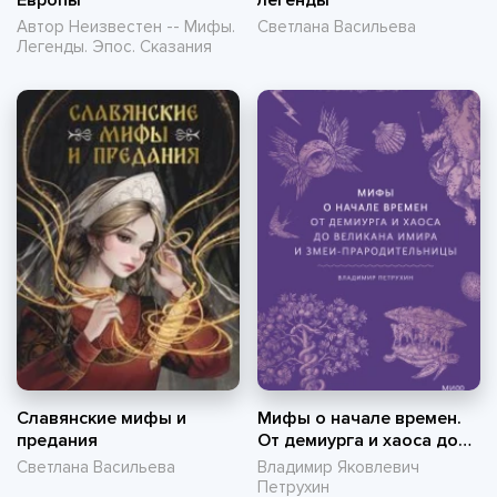
Европы
легенды
Автор Неизвестен -- Мифы.
Светлана Васильева
Легенды. Эпос. Сказания
Славянские мифы и
Мифы о начале времен.
предания
От демиурга и хаоса до
великана Имира и змеи-
Светлана Васильева
Владимир Яковлевич
прародительницы
Петрухин