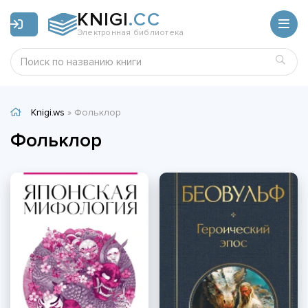
KNIGI
.CC
Электронная библиотека
Knigi.ws
» Фольклор
Фольклор