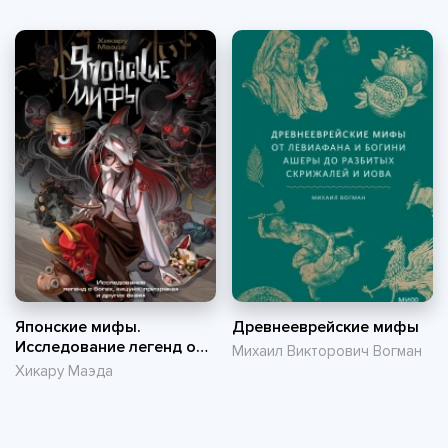
Японские мифы.
Древнееврейские мифы
Исследование легенд о
Михаил Викторович Вогман
богах, кицунэ, призраках
Хикару Маэда
и других ёкаях