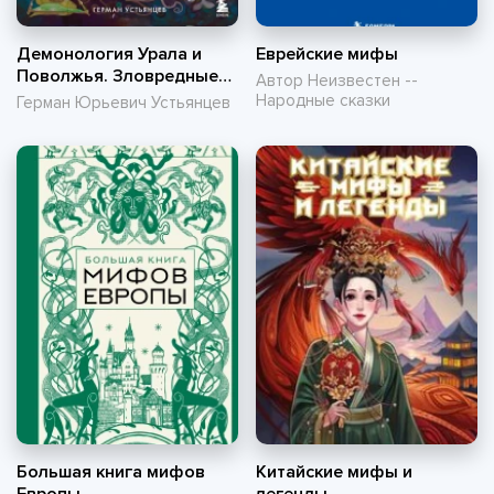
Демонология Урала и
Еврейские мифы
Поволжья. Зловредные
Автор Неизвестен --
чуды, духи-кереметы и
Народные сказки
Герман Юрьевич Устьянцев
банный староста
Большая книга мифов
Китайские мифы и