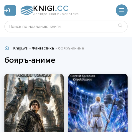
KNIGI
.CC
Электронная библиотека
Knigi.ws
»
Фантастика
» бояръ-аниме
бояръ-аниме