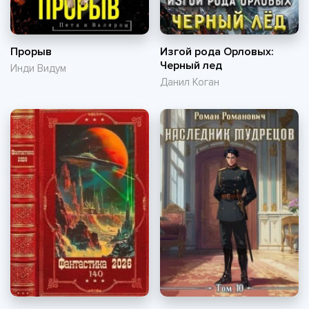
Прорыв
Изгой рода Орловых:
Черный лед
Инди Видум
Данил Коган