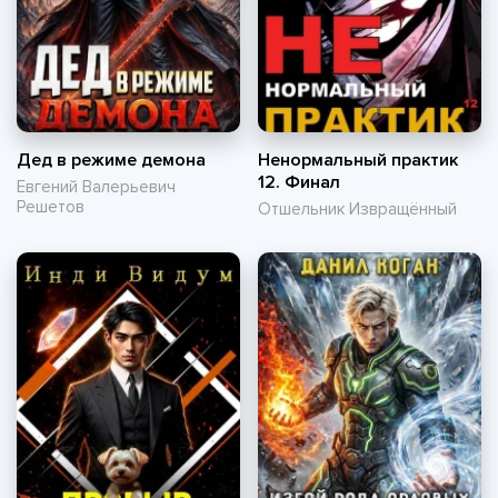
Дед в режиме демона
Ненормальный практик
12. Финал
Евгений Валерьевич
Решетов
Отшельник Извращённый