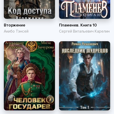
Вторжение
Пламенев. Книга 10
Акибо Тэнсей
Сергей Витальевич Карелин