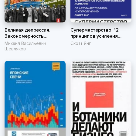
Великая депрессия.
Супермастерство. 12
Закономерность
принципов усиления
катастрофы. 1929-1942
навыков и знания
Михаил Васильевич
Скотт Янг
(pdf)
Шевляков