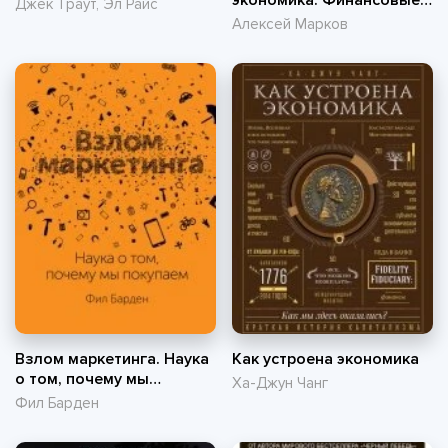
экономика. Финансовые
Джек Траут, Эл Райс
рынки для тех, кто их в
Алексей Марков
гробу видал
Взлом маркетинга. Наука
Как устроена экономика
о том, почему мы
Ха-Джун Чанг
покупаем
Фил Барден