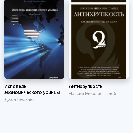
Исповедь
Антихрупкость
экономического убийцы
Нассим Николас Талеб
Джон Перкинс