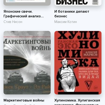
Японские свечи.
И ботаники делают
Графический анализ
бизнес
финансовых рынков (pdf)
Стив Нисон
Максим Котин
Маркетинговые войны
Хулиномика. Хулиганская