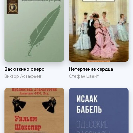
Васюткино озеро
Нетерпение сердца
Виктор Астафьев
Стефан Цвейг