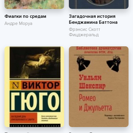
Фиалки по средам
Загадочная история
Бенджамина Баттона
Андре Моруа
Фрэнсис Скотт
Фицджеральд