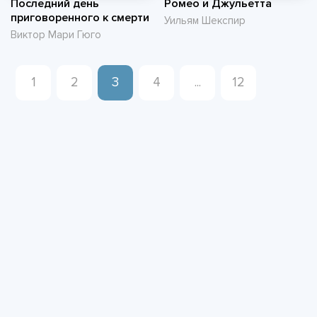
Последний день
Ромео и Джульетта
приговоренного к смерти
Уильям Шекспир
Виктор Мари Гюго
1
2
3
4
...
12