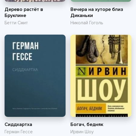
Дерево растёт в
Вечера на хуторе близ
Бруклине
Диканьки
Бетти Смит
Николай Гоголь
Сиддхартха
Богач, бедняк
Герман Гессе
Ирвин Шоу