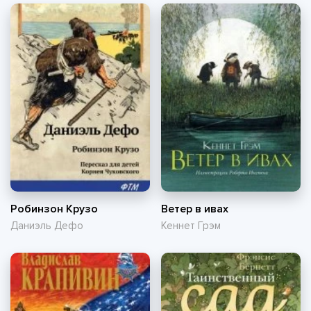
Робинзон Крузо
Ветер в ивах
Даниэль Дефо
Кеннет Грэм