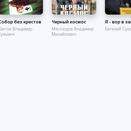
Собор без крестов
Черный космос
Я - вор в з
Шитов Владимир
Мясоедов Владимир
Евгений Сух
Кузьмич
Михайлович