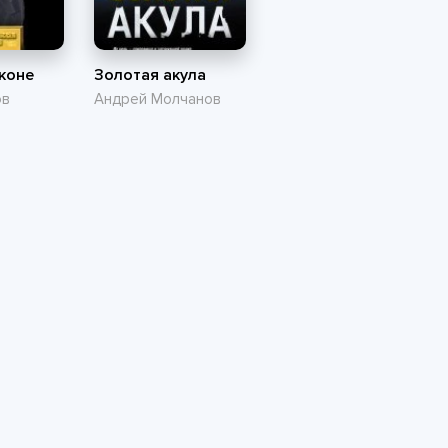
аконе
Золотая акула
ов
Андрей Молчанов