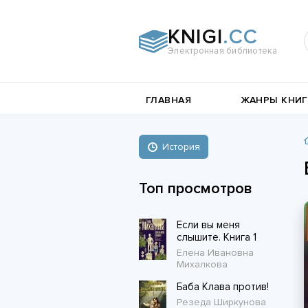
KNIGI
.CC
Электронная библиотека
и
Документальная
ГЛАВНАЯ
ЖАНРЫ КНИГ
литература
Пьесы,
е
драматургия
Остросюжетные
История
Книги о войне
любовные
Стихи и поэзия
Биографии и Мемуары
романы
Топ просмотров
Любовные романы
Если вы меня
Короткие любовные романы
слышите. Книга 1
Елена Ивановна
Михалкова
Баба Клава против!
Резеда Ширкунова