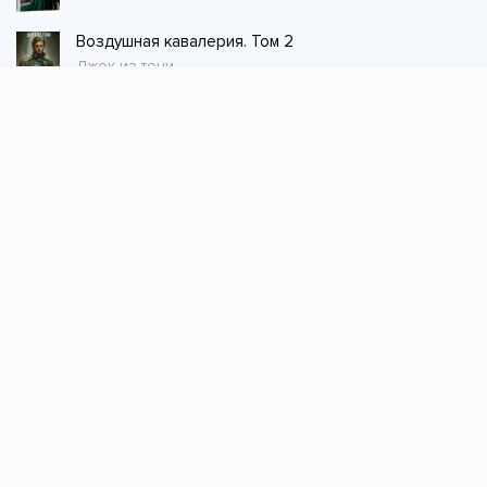
Воздушная кавалерия. Том 2
Джек из тени
Стол заказов
Не нашли книгу, оставьте заказ и мы ее
постараемся найти!
Заказать
Добавляйтесь
поможем найти книгу!
Наш канал в телеграме