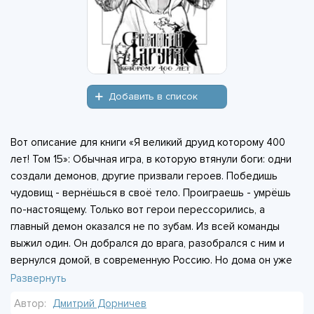
Добавить в список
Вот описание для книги «Я великий друид которому 400
лет! Том 15»: Обычная игра, в которую втянули боги: одни
создали демонов, другие призвали героев. Победишь
чудовищ - вернёшься в своё тело. Проиграешь - умрёшь
по-настоящему. Только вот герои перессорились, а
главный демон оказался не по зубам. Из всей команды
выжил один. Он добрался до врага, разобрался с ним и
вернулся домой, в современную Россию. Но дома он уже
не тот, кого отправляли. В памяти - четыреста лет
Развернуть
сражений, магии и жизни в другом мире. Теперь он великий
Автор:
Дмитрий Дорничев
друид, который помнит всё, а вокруг - обычные люди и