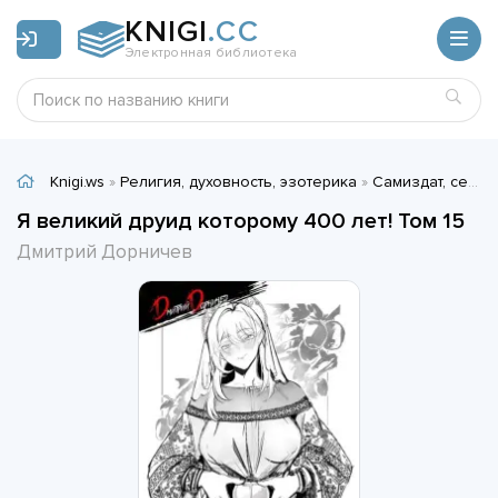
KNIGI
.CC
Электронная библиотека
Knigi.ws
»
Религия, духовность, эзотерика
»
Самиздат, сетевая литература
Я великий друид которому 400 лет! Том 15
Дмитрий Дорничев