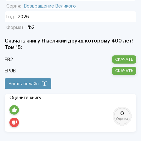
старые проблемы. Боги свою партию закончили, а ему с
Серия:
Возвращение Великого
этим жить.
Год:
2026
Формат:
fb2
Скачать книгу Я великий друид которому 400 лет!
Том 15:
FB2
СКАЧАТЬ
EPUB
СКАЧАТЬ
Читать онлайн
Оцените книгу
0
Оценка