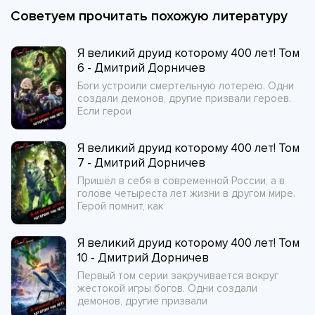
Советуем прочитать похожую литературу
Я великий друид которому 400 лет! Том
6 - Дмитрий Дорничев
Боги устроили смертельную лотерею. Одни
создали демонов, другие призвали героев.
Если герои
Я великий друид которому 400 лет! Том
7 - Дмитрий Дорничев
Пришёл в себя в современной России, а в
голове четыреста лет жизни в другом мире.
Герой помнит, как
Я великий друид которому 400 лет! Том
10 - Дмитрий Дорничев
Первый том серии закручивается вокруг
жестокой игры богов. Одни создали
демонов, другие призвали