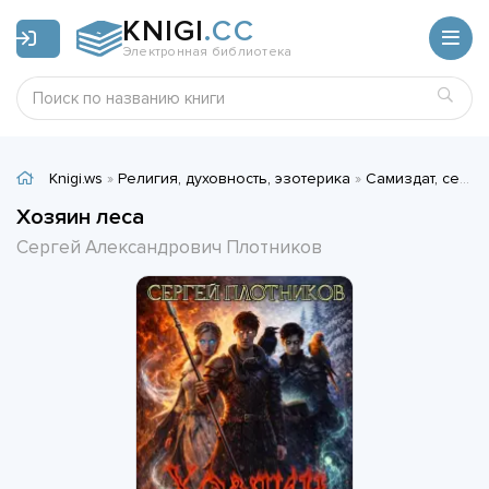
KNIGI
.CC
Электронная библиотека
Knigi.ws
»
Религия, духовность, эзотерика
»
Самиздат, сетевая литература
Хозяин леса
Сергей Александрович Плотников