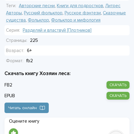
самодеятельности. Исход зависит от того, кто первым
Теги:
Авторские песни
,
Книги для подростков
,
Литрес
перепишет правила.
Авторы
,
Русский фольклор
,
Русское фэнтези
,
Сказочные
существа
,
Фольклор
,
Фольклор и мифология
Серия:
Разделяй и властвуй [Плотников]
Страницы:
225
Возраст:
6+
Формат:
fb2
Скачать книгу Хозяин леса:
FB2
СКАЧАТЬ
EPUB
СКАЧАТЬ
Читать онлайн
Оцените книгу