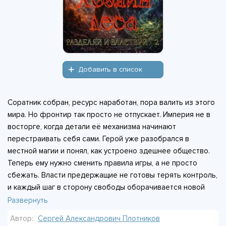
Добавить в список
Соратник собран, ресурс наработан, пора валить из этого
мира. Но фронтир так просто не отпускает. Империя не в
восторге, когда детали её механизма начинают
перестраивать себя сами. Герой уже разобрался в
местной магии и понял, как устроено здешнее общество.
Теперь ему нужно сменить правила игры, а не просто
сбежать. Власти предержащие не готовы терять контроль,
и каждый шаг в сторону свободы оборачивается новой
угрозой. Второй соратник собирается буквально по
Развернуть
кусочкам, и ставки растут с каждым днём. Противник -
Автор:
Сергей Александрович Плотников
целая имперская машина, которая не прощает