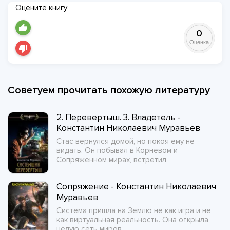
Оцените книгу
0
Оценка
Советуем прочитать похожую литературу
2. Перевертыш. 3. Владетель -
Константин Николаевич Муравьев
Стас вернулся домой, но покоя ему не
видать. Он побывал в Корневом и
Сопряжённом мирах, встретил
Сопряжение - Константин Николаевич
Муравьев
Система пришла на Землю не как игра и не
как виртуальная реальность. Она открыла
целую сеть миров,