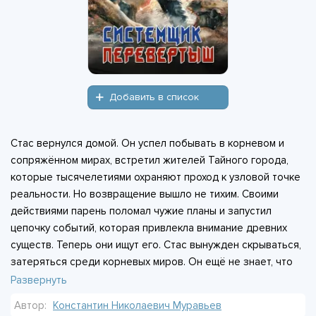
Добавить в список
Стас вернулся домой. Он успел побывать в корневом и
сопряжённом мирах, встретил жителей Тайного города,
которые тысячелетиями охраняют проход к узловой точке
реальности. Но возвращение вышло не тихим. Своими
действиями парень поломал чужие планы и запустил
цепочку событий, которая привлекла внимание древних
существ. Теперь они ищут его. Стас вынужден скрываться,
затеряться среди корневых миров. Он ещё не знает, что
запущенный им ход затронет не только его самого, но и
Развернуть
обычных жителей Земли. А древние не отстанут. «Ну и
Автор:
Константин Николаевич Муравьев
влип», - думает Стас.