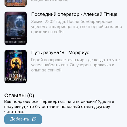
Последний оператор - Алексей Птица
Земля 2202 года. После бомбардировок
уцелел лишь криоцентр, где в одной из камер
приходит в себя
Путь разума 18 - Морфиус
Герой возвращается в мир, где когда-то уже
успел набрать сил. Он уверен: прокачка и
опыт за спиной,
Отзывы (0)
Вам понравилось Перевертыш читать онлайн? Уделите
пару минут, что бы оставить полезный отзыв другому
читателю.
Добавить