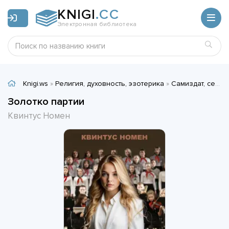
KNIGI
.CC
Электронная библиотека
Knigi.ws
»
Религия, духовность, эзотерика
»
Самиздат, сетевая литература
Золотко партии
Квинтус Номен