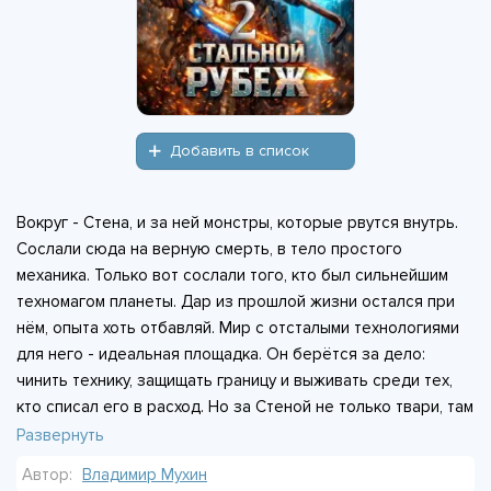
Добавить в список
Вокруг - Стена, и за ней монстры, которые рвутся внутрь.
Сослали сюда на верную смерть, в тело простого
механика. Только вот сослали того, кто был сильнейшим
техномагом планеты. Дар из прошлой жизни остался при
нём, опыта хоть отбавляй. Мир с отсталыми технологиями
для него - идеальная площадка. Он берётся за дело:
чинить технику, защищать границу и выживать среди тех,
кто списал его в расход. Но за Стеной не только твари, там
ещё и те, кто его сюда отправил. И они явно не
Развернуть
обрадуются, когда увидят, что он не просто выжил, а начал
Автор:
Владимир Мухин
перестраивать всё под себя.