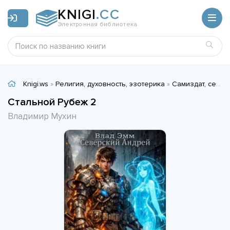
KNIGI
.CC
Электронная библиотека
Knigi.ws
»
Религия, духовность, эзотерика
»
Самиздат, сетевая литература
Стальной Рубеж 2
Владимир Мухин