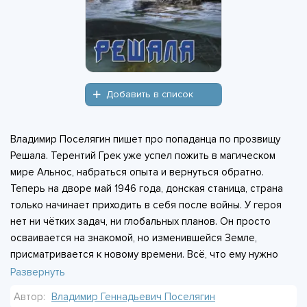
Добавить в список
Владимир Поселягин пишет про попаданца по прозвищу
Решала. Терентий Грек уже успел пожить в магическом
мире Альнос, набраться опыта и вернуться обратно.
Теперь на дворе май 1946 года, донская станица, страна
только начинает приходить в себя после войны. У героя
нет ни чётких задач, ни глобальных планов. Он просто
осваивается на знакомой, но изменившейся Земле,
присматривается к новому времени. Всё, что ему нужно
сейчас, - это жить и изучать окружающий мир. Планы
Развернуть
появятся позже, когда он немного подрастёт. А пока
Автор:
Владимир Геннадьевич Поселягин
Решала разглядывает пыльную дорогу станицы и думает,