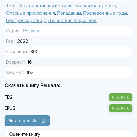
где бы раздобыть нормальный чай, потому что заварка
Теги:
Альтернативная история
,
Боевая фантастика
,
кончилась ещё утром.
Опасные приключения
,
Попаданцы
,
Послевоенные годы
,
Прогрессорство
,
Путешествия в прошлое
Серия:
Решала
Год:
2022
Страницы:
300
Возраст:
16+
Формат:
fb2
Скачать книгу Решала:
FB2
СКАЧАТЬ
EPUB
СКАЧАТЬ
Читать онлайн
Оцените книгу