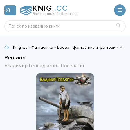
KNIGI
.CC
Электронная библиотека
Knigi.ws
»
Фантастика
»
Боевая фантастика и фэнтези
» Решала - Владимир Геннадьевич Поселягин
Решала
Владимир Геннадьевич Поселягин