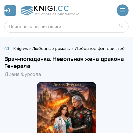
KNIGI
.CC
Электронная библиотека
Knigi.ws
»
Любовные романы
»
Любовное фэнтези, любовно-фантастические романы
Врач-попаданка. Невольная жена дракона
Генерала
Диана Фурсова