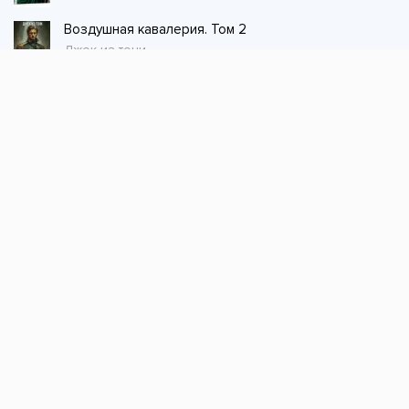
Воздушная кавалерия. Том 2
Джек из тени
Стол заказов
Не нашли книгу, оставьте заказ и мы ее
постараемся найти!
Заказать
Добавляйтесь
поможем найти книгу!
Наш канал в телеграме