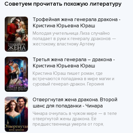
Советуем прочитать похожую литературу
Трофейная жена генерала дракона -
Кристина Юрьевна Юраш
Молодая учительница Лиза случайно
попадает в руки к генералу драконов —
жестокому, властному Артёму
Третья жена генерала – дракона -
Кристина Юрьевна Юраш
Кристина Юраш пишет роман, где
встречаются попаданка в мире магии и
суровый генерал-дракон. Героиня
Отвергнутая жена дракона. Второй
шанс для попаданки - Чинара
Чинара очнулась в чужом мире — в теле
отвергнутой жены дракона. Её
предшественница умерла от горя,