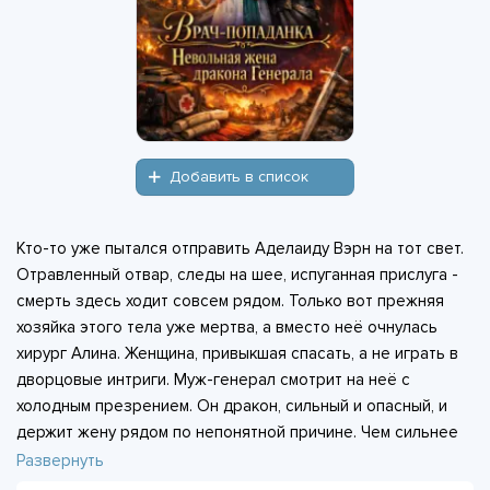
Добавить в список
Кто-то уже пытался отправить Аделаиду Вэрн на тот свет.
Отравленный отвар, следы на шее, испуганная прислуга -
смерть здесь ходит совсем рядом. Только вот прежняя
хозяйка этого тела уже мертва, а вместо неё очнулась
хирург Алина. Женщина, привыкшая спасать, а не играть в
дворцовые интриги. Муж-генерал смотрит на неё с
холодным презрением. Он дракон, сильный и опасный, и
держит жену рядом по непонятной причине. Чем сильнее
они ненавидят друг друга, тем жарче становится воздух
Развернуть
между ними. Но разбираться с этим некогда: убийца не