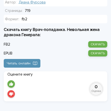
Автор:
Диана Фурсова
успокоится, а второй попытки у Алины может и не быть.
Врачебные навыки здесь бесполезны, зато пригодится
Страницы:
719
острый ум и привычка не сдаваться.
Формат:
fb2
Скачать книгу Врач-попаданка. Невольная жена
дракона Генерала:
FB2
СКАЧАТЬ
EPUB
СКАЧАТЬ
Читать онлайн
Оцените книгу
0
Оценка