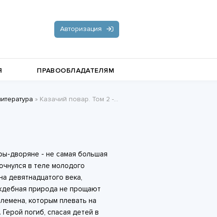
Авторизация
Я
ПРАВООБЛАДАТЕЛЯМ
литература
» Казачий повар. Том 2 - Анджей Б.
Документальная литература
Пьесы, драматургия
Остросюжетные любовные
ры-дворяне - не самая большая
романы
Стихи и поэзия
очнулся в теле молодого
на девятнадцатого века,
ждебная природа не прощают
лемена, которым плевать на
 Герой погиб, спасая детей в