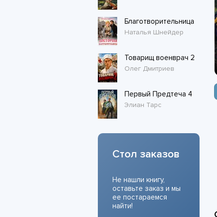
Благотворительница
Наталья Шнейдер
Товарищ военврач 2
Олег Дмитриев
Первый Предтеча 4
Элиан Тарс
Стол заказов
Не нашли книгу,
оставьте заказ и мы
ее постараемся
найти!