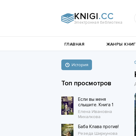
KNIGI
.CC
Электронная библиотека
и
Документальная
ГЛАВНАЯ
ЖАНРЫ КНИГ
литература
Пьесы,
е
драматургия
Остросюжетные
История
Книги о войне
любовные
Стихи и поэзия
Биографии и Мемуары
романы
Топ просмотров
Любовные романы
Если вы меня
Короткие любовные романы
слышите. Книга 1
Елена Ивановна
Михалкова
Баба Клава против!
Резеда Ширкунова