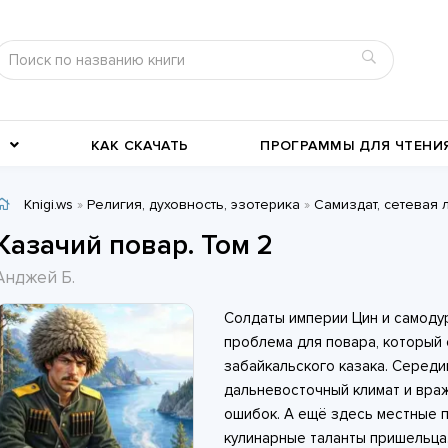
КАК СКАЧАТЬ
ПРОГРАММЫ ДЛЯ ЧТЕНИ
Knigi.ws
»
Религия, духовность, эзотерика
»
Самиздат, сетевая 
Детективы
Детские книги
Казачий повар. Том 2
Военное дело
География, путевые заметки
Анджей Б.
Современные любовные
Исторические любовные
Солдаты империи Цин и самоду
романы
История
романы
Классика жанра
проблема для повара, который 
забайкальского казака. Середи
дальневосточный климат и вра
ошибок. А ещё здесь местные п
кулинарные таланты пришельца.