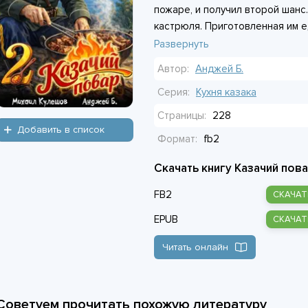
пожаре, и получил второй шанс.
кастрюля. Приготовленная им 
свойствами, и это меняет прав
Развернуть
не в том, выживет ли бывший по
Автор:
Анджей Б.
накормить тех, кто его окружае
войне.
Серия:
Кухня казака
Страницы:
228
Добавить в список
Формат:
fb2
Скачать книгу Казачий пова
FB2
СКАЧАТ
EPUB
СКАЧАТ
Читать онлайн
Советуем прочитать похожую литературу