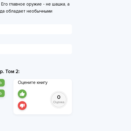
 Его главное оружие - не шашка, а
еда обладает необычными
ила игры в суровом краю. Вопрос
вар, а в том, сможет ли он
т, и не сгореть самому в новой
р. Том 2:
Оцените книгу
Ь
Ь
0
Оценка