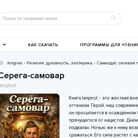
КАК СКАЧАТЬ
ПРОГРАММЫ ДЛЯ ЧТЕНИ
Knigi.ws
»
Религия, духовность, эзотерика
»
Самиздат, сетевая 
Детективы
Детские книги
Серега-самовар
Военное дело
География, путевые заметки
lanpirot
Современные любовные
Исторические любовные
Книга lanpirot - это жёсткая в
романы
История
романы
Классика жанра
оттенком. Герой, наш современ
он просыпается в осаждённом С
прячущегося от нацистов. Днём
подвалах. Ночью же к нему воз
сражаться. Его сила растёт с к