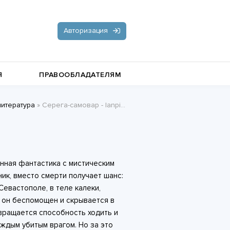
Авторизация
Я
ПРАВООБЛАДАТЕЛЯМ
литература
» Серега-самовар - lanpirot
Документальная литература
Пьесы, драматургия
Остросюжетные любовные
оенная фантастика с мистическим
романы
Стихи и поэзия
ник, вместо смерти получает шанс:
евастополе, в теле калеки,
 он беспомощен и скрывается в
вращается способность ходить и
аждым убитым врагом. Но за это