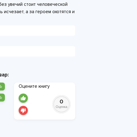
 без увечий стоит человеческой
 исчезает, а за героем охотятся и
ого солнца». Чтобы выжить и
ётся понять, как далеко он готов
вар:
Оцените книгу
Ь
Ь
0
Оценка