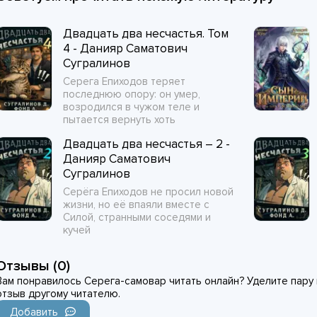
Двадцать два несчастья. Том
4 - Данияр Саматович
Сугралинов
Серега Епиходов теряет
последнюю опору: он умер,
возродился в чужом теле и
пытается вернуть хоть
Двадцать два несчастья – 2 -
Данияр Саматович
Сугралинов
Серёга Епиходов не просил новой
жизни, но её впаяли вместе с
Силой, странными соседями и
кучей
Отзывы (0)
Вам понравилось Серега-самовар читать онлайн? Уделите пару 
отзыв другому читателю.
Добавить