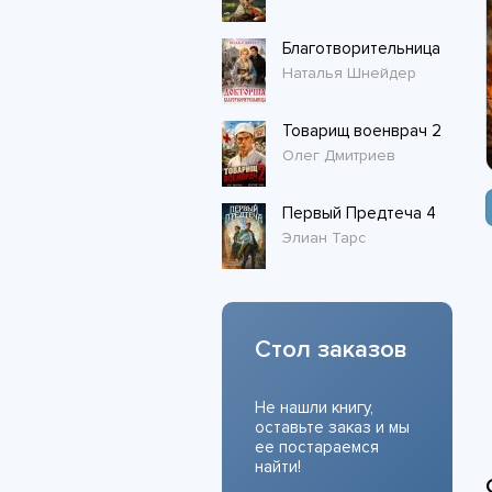
Благотворительница
Наталья Шнейдер
Товарищ военврач 2
Олег Дмитриев
Первый Предтеча 4
Элиан Тарс
Стол заказов
Не нашли книгу,
оставьте заказ и мы
ее постараемся
найти!