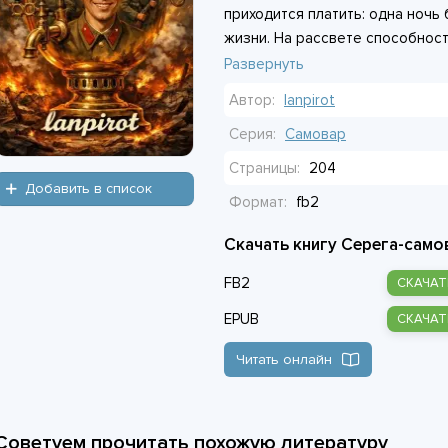
приходится платить: одна ночь
жизни. На рассвете способность
оккупанты, и эсэсовец из «Чёрн
Развернуть
приблизить победу, герою прид
Автор:
lanpirot
зайти и кем готов стать.
Серия:
Самовар
Страницы:
204
Добавить в список
Формат:
fb2
Скачать книгу Серега-само
FB2
СКАЧАТ
EPUB
СКАЧАТ
Читать онлайн
Советуем прочитать похожую литературу