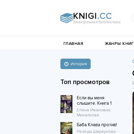
KNIGI
.CC
Электронная библиотека
и
Документальная
ГЛАВНАЯ
ЖАНРЫ КНИГ
литература
Пьесы,
е
драматургия
Остросюжетные
История
Книги о войне
любовные
Стихи и поэзия
Биографии и Мемуары
романы
Топ просмотров
Любовные романы
Если вы меня
Короткие любовные романы
слышите. Книга 1
Елена Ивановна
Михалкова
Баба Клава против!
Резеда Ширкунова