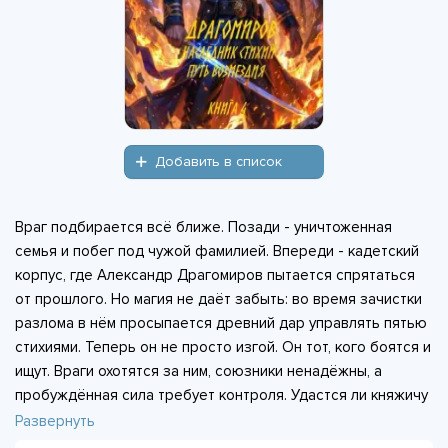
Добавить в список
Враг подбирается всё ближе. Позади - уничтоженная
семья и побег под чужой фамилией. Впереди - кадетский
корпус, где Александр Драгомиров пытается спрятаться
от прошлого. Но магия не даёт забыть: во время зачистки
разлома в нём просыпается древний дар управлять пятью
стихиями. Теперь он не просто изгой. Он тот, кого боятся и
ищут. Враги охотятся за ним, союзники ненадёжны, а
пробуждённая сила требует контроля. Удастся ли княжичу
выжить и отомстить, когда каждый шаг грозит раскрыть
Развернуть
его истинное лицо?