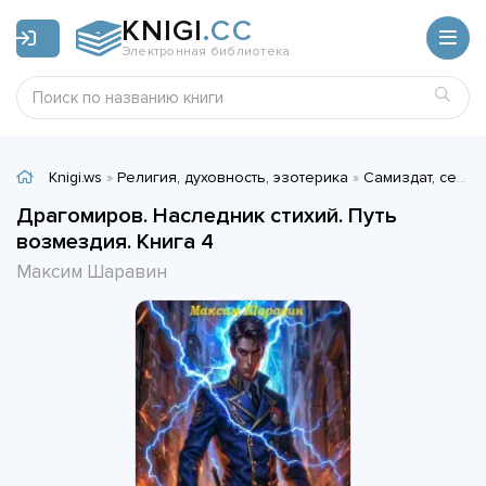
KNIGI
.CC
Электронная библиотека
Knigi.ws
»
Религия, духовность, эзотерика
»
Самиздат, сетевая литература
Драгомиров. Наследник стихий. Путь
возмездия. Книга 4
Максим Шаравин