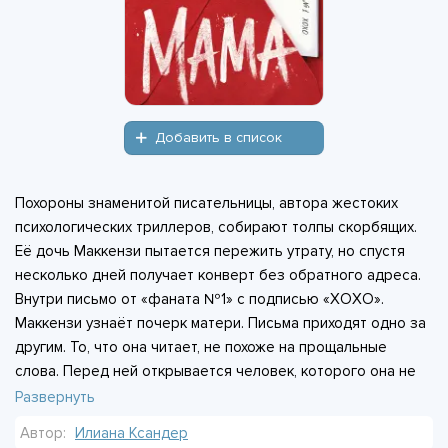
Добавить в список
Похороны знаменитой писательницы, автора жестоких
психологических триллеров, собирают толпы скорбящих.
Её дочь Маккензи пытается пережить утрату, но спустя
несколько дней получает конверт без обратного адреса.
Внутри письмо от «фаната №1» с подписью «ХОХО».
Маккензи узнаёт почерк матери. Письма приходят одно за
другим. То, что она читает, не похоже на прощальные
слова. Перед ней открывается человек, которого она не
знала: его секреты страшнее выдуманных сюжетов.
Развернуть
Маккензи понимает, что мать вела двойную жизнь, и
Автор:
Илиана Ксандер
теперь этой жизнью интересуется кто-то ещё.