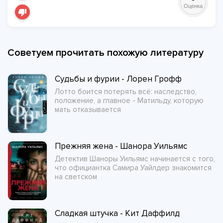
Оценка
Советуем прочитать похожую литературу
Судьбы и фурии - Лорен Грофф
Лотто боится потерять всё: наследство,
положение, а главное - Матильду, которую
мать отказывается
Прежняя жена - Шанора Уильямс
Детектив Шаноры Уильямс начинается с того,
что официантка Самира Уайлдер знакомится
на светском
Сладкая штучка - Кит Даффилд