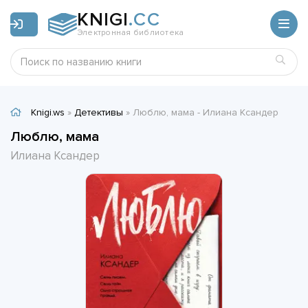
KNIGI
.CC
Электронная библиотека
Knigi.ws
»
Детективы
» Люблю, мама - Илиана Ксандер
Люблю, мама
Илиана Ксандер