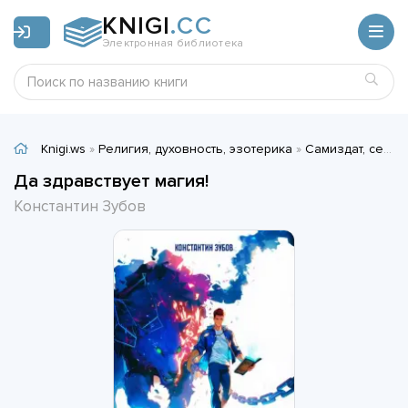
KNIGI
.CC
Электронная библиотека
Knigi.ws
»
Религия, духовность, эзотерика
»
Самиздат, сетевая литература
Да здравствует магия!
Константин Зубов