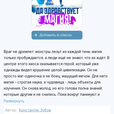
Добавить в список
Враг не дремлет: монстры лезут из каждой тени, магия
только пробуждается, а люди ещё не знают, что их ждёт. В
центре этого хаоса оказывается герой, который уже
однажды видел крушение целой цивилизации. Он не
просто маг-одиночка и не боец, машущий мечом. Для него
магия - строгая наука, а чудовища - лишь объекты для
изучения. Он снова молод, но его голова полна знаний,
которые другим и не снились. Пока вокруг паникуют и
тыкают в неизвестность пальцами, он спокойно разбирает
Развернуть
законы нового мира по косточкам. Герой не собирается
Автор:
Константин Зубов
выживать. Он собирается переписать правила так, чтобы