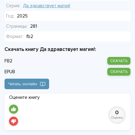
проигрыш, который он уже пережил, больше не
Серия:
Да здравствует магия!
повторился. Помешать ему может только одно: его
Год:
2025
собственное знание того, насколько хрупким всё это
Страницы:
281
может оказаться.
Формат:
fb2
Скачать книгу Да здравствует магия!:
FB2
СКАЧАТЬ
EPUB
СКАЧАТЬ
Читать онлайн
Оцените книгу
0
Оценка