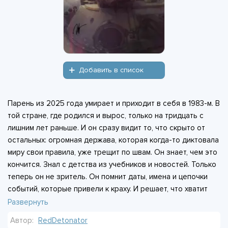
Добавить в список
Парень из 2025 года умирает и приходит в себя в 1983-м. В
той стране, где родился и вырос, только на тридцать с
лишним лет раньше. И он сразу видит то, что скрыто от
остальных: огромная держава, которая когда-то диктовала
миру свои правила, уже трещит по швам. Он знает, чем это
кончится. Знал с детства из учебников и новостей. Только
теперь он не зритель. Он помнит даты, имена и цепочки
событий, которые привели к краху. И решает, что хватит
молчать. В его голове уже есть план, когда и куда
Развернуть
вмешаться, чтобы свернуть историю с проторённого пути.
Автор:
RedDetonator
Вот только вопрос: получится ли исправить всё к лучшему