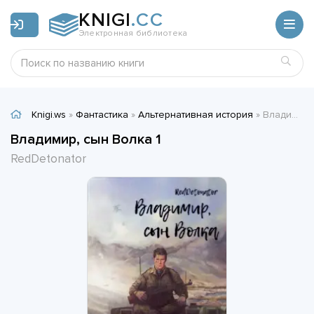
KNIGI
.CC
Электронная библиотека
Knigi.ws
»
Фантастика
»
Альтернативная история
» Владимир, сын Волка 1 - RedDetonator
Владимир, сын Волка 1
RedDetonator