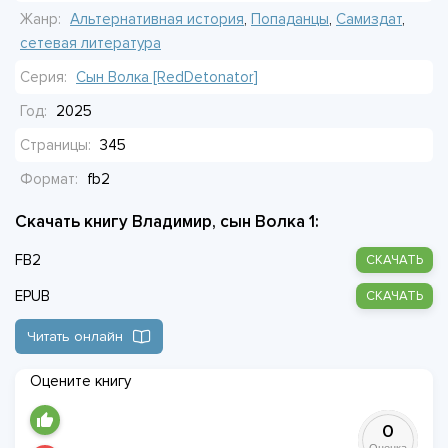
или его вмешательство только ускорит катастрофу?
Жанр:
Альтернативная история
,
Попаданцы
,
Самиздат
,
Меняя прошлое, он рискует получить будущее, которого
сетевая литература
не знает никто.
Серия:
Сын Волка [RedDetonator]
Год:
2025
Страницы:
345
Формат:
fb2
Скачать книгу Владимир, сын Волка 1:
FB2
СКАЧАТЬ
EPUB
СКАЧАТЬ
Читать онлайн
Оцените книгу
0