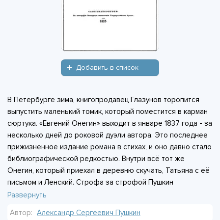
Добавить в список
В Петербурге зима, книгопродавец Глазунов торопится
выпустить маленький томик, который поместится в карман
сюртука. «Евгений Онегин» выходит в январе 1837 года - за
несколько дней до роковой дуэли автора. Это последнее
прижизненное издание романа в стихах, и оно давно стало
библиографической редкостью. Внутри всё тот же
Онегин, который приехал в деревню скучать, Татьяна с её
письмом и Ленский. Строфа за строфой Пушкин
рассказывает историю человека, уставшего от света, но
Развернуть
не нашедшего себя и в тишине. Герой отвергает любовь,
Автор:
Александр Сергеевич Пушкин
стреляется с другом, а потом встречает ту же женщину в