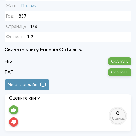
блеске высшего общества. Судьба книги сплелась с
Жанр:
Поэзия
судьбой поэта. Томик вышел, а автора уже не стало.
Год:
1837
Страницы:
179
Формат:
fb2
Скачать книгу Евгенiй Онѣгинъ:
FB2
СКАЧАТЬ
TXT
СКАЧАТЬ
Читать онлайн
Оцените книгу
0
Оценка