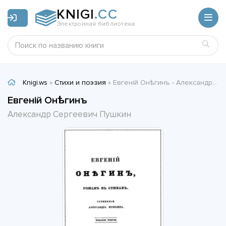
KNIGI
.CC
Электронная библиотека
Knigi.ws
»
Стихи и поэзия
» Евгенiй Онѣгинъ - Александр Сергеевич Пушкин
Евгенiй Онѣгинъ
Александр Сергеевич Пушкин