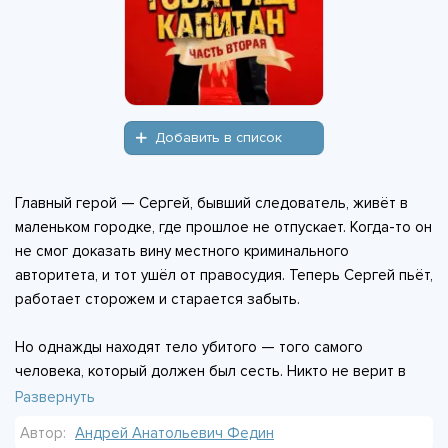
Добавить в список
Главный герой — Сергей, бывший следователь, живёт в
маленьком городке, где прошлое не отпускает. Когда-то он
не смог доказать вину местного криминального
авторитета, и тот ушёл от правосудия. Теперь Сергей пьёт,
работает сторожем и старается забыть.
Но однажды находят тело убитого — того самого
человека, который должен был сесть. Никто не верит в
совпадение. В городе шепчутся: это месть. Сергея снова
Развернуть
втягивает в расследование его бывшая коллега, Ольга.
Автор:
Андрей Анатольевич Федин
Она уверена — он знает больше, чем говорит.