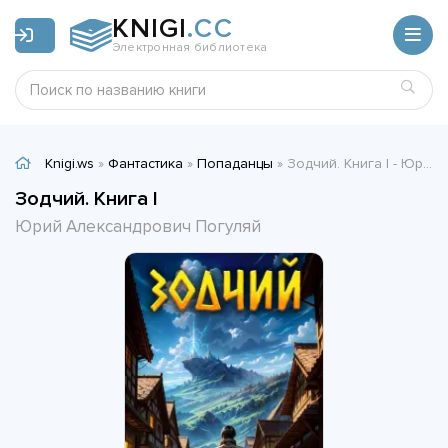
KNIGI
.CC
Электронная библиотека
Knigi.ws
»
Фантастика
»
Попаданцы
» Зодчий. Книга I - Юрий Александрович Погуляй
Зодчий. Книга I
Юрий Александрович Погуляй