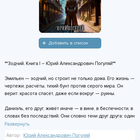
Добавить в список
**Зодчий. Книга I – Юрий Александрович Погуляй**
Эмильен — зодчий, но строит не только дома. Его жизнь —
чертежи, расчёты, тихий бунт против серого мира. Он
верит: красота спасёт, даже если вокруг — руины.
Даниэль, его друг, живёт иначе — в вине, в беспечности, в
словах без последствий. Они словно тени друг друга: один
слишком крепко держит жизнь, другой — слишком легко
Развернуть
отпускает.
Автор:
Юрий Александрович Погуляй