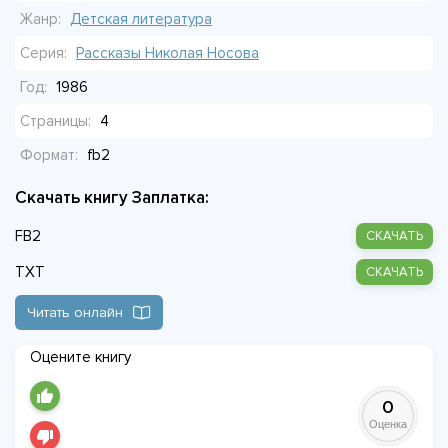
свою неловкую заплатку, но на лице у него довольная
Жанр:
Детская литература
улыбка.
Серия:
Рассказы Николая Носова
Год:
1986
Страницы:
4
Формат:
fb2
Скачать книгу Заплатка:
FB2
СКАЧАТЬ
TXT
СКАЧАТЬ
Читать онлайн
Оцените книгу
0
Оценка