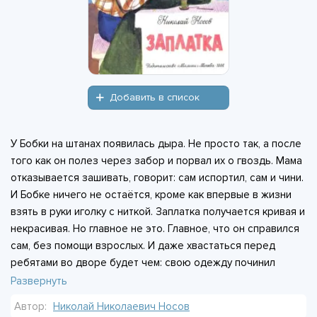
Добавить в список
У Бобки на штанах появилась дыра. Не просто так, а после
того как он полез через забор и порвал их о гвоздь. Мама
отказывается зашивать, говорит: сам испортил, сам и чини.
И Бобке ничего не остаётся, кроме как впервые в жизни
взять в руки иголку с ниткой. Заплатка получается кривая и
некрасивая. Но главное не это. Главное, что он справился
сам, без помощи взрослых. И даже хвастаться перед
ребятами во дворе будет чем: свою одежду починил
собственными руками. Маленький рассказ Николая Носова
Развернуть
про то, как из обычной неприятности вырастает
Автор:
Николай Николаевич Носов
самостоятельность. Бобка ещё долго будет разглядывать