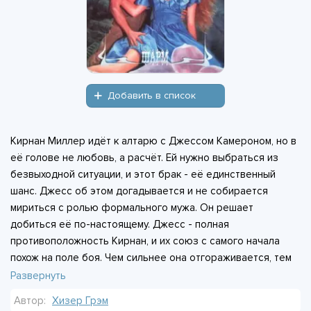
Добавить в список
Кирнан Миллер идёт к алтарю с Джессом Камероном, но в
её голове не любовь, а расчёт. Ей нужно выбраться из
безвыходной ситуации, и этот брак - её единственный
шанс. Джесс об этом догадывается и не собирается
мириться с ролью формального мужа. Он решает
добиться её по-настоящему. Джесс - полная
противоположность Кирнан, и их союз с самого начала
похож на поле боя. Чем сильнее она отгораживается, тем
настойчивее он ломает её предубеждения. Но у Кирнан
Развернуть
свои причины не доверять ему, и просто так сдаваться она
Автор:
Хизер Грэм
не намерена.