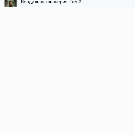
Воздушная кавалерия. Том 2
Джек из тени
Стол заказов
Не нашли книгу, оставьте заказ и мы ее
постараемся найти!
Заказать
Добавляйтесь
поможем найти книгу!
Наш канал в телеграме