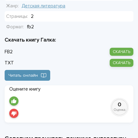
впечатлению. А ещё поймут, что даже у самой шаловливой
Жанр:
Детская литература
птицы могут быть свои резоны. Справедливость требует
Страницы:
2
терпения.
Формат:
fb2
Скачать книгу Галка:
FB2
СКАЧАТЬ
TXT
СКАЧАТЬ
Читать онлайн
Оцените книгу
0
Оценка