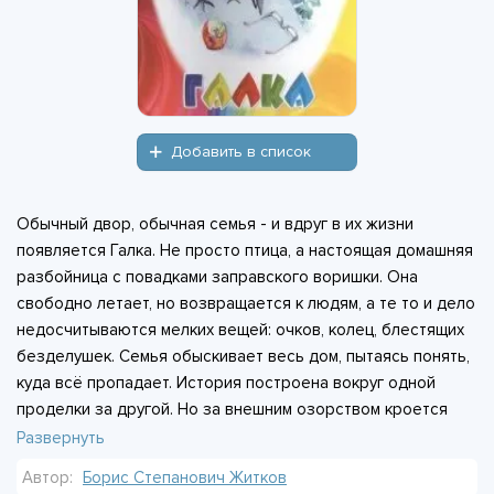
Добавить в список
Обычный двор, обычная семья - и вдруг в их жизни
появляется Галка. Не просто птица, а настоящая домашняя
разбойница с повадками заправского воришки. Она
свободно летает, но возвращается к людям, а те то и дело
недосчитываются мелких вещей: очков, колец, блестящих
безделушек. Семья обыскивает весь дом, пытаясь понять,
куда всё пропадает. История построена вокруг одной
проделки за другой. Но за внешним озорством кроется
простой и важный урок: не спеши осуждать, пока не
Развернуть
разобрался до конца. Дети увидят, как легко ошибиться в
Автор:
Борис Степанович Житков
оценке чужого поступка, если судить по первому