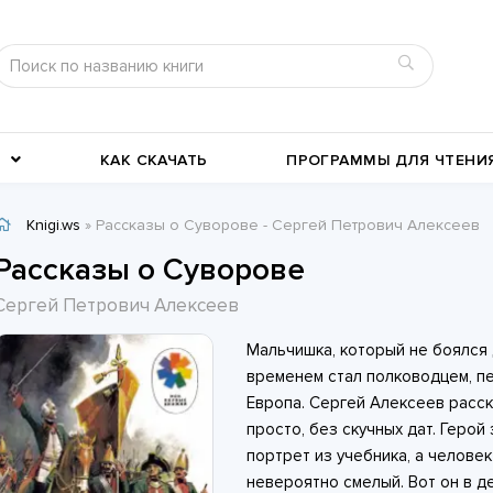
КАК СКАЧАТЬ
ПРОГРАММЫ ДЛЯ ЧТЕНИ
Knigi.ws
» Рассказы о Суворове - Сергей Петрович Алексеев
Детективы
Детские книги
Рассказы о Суворове
Военное дело
География, путевые заметки
Сергей Петрович Алексеев
Современные любовные
Исторические любовные
Мальчишка, который не боялся 
романы
История
романы
Классика жанра
временем стал полководцем, п
Европа. Сергей Алексеев расс
просто, без скучных дат. Герой
портрет из учебника, а человек
невероятно смелый. Вот он в д