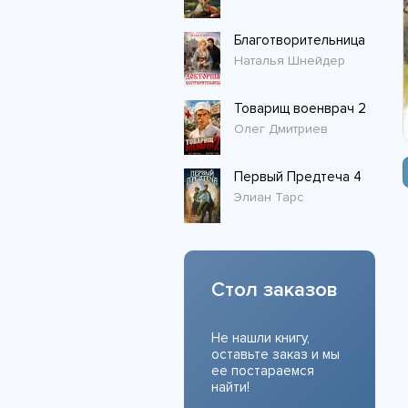
Благотворительница
Наталья Шнейдер
Товарищ военврач 2
Олег Дмитриев
Первый Предтеча 4
Элиан Тарс
Стол заказов
Не нашли книгу,
оставьте заказ и мы
ее постараемся
найти!