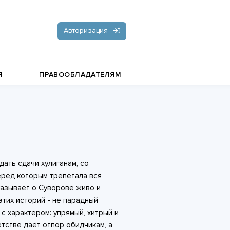
Авторизация
Я
ПРАВООБЛАДАТЕЛЯМ
Документальная литература
Пьесы, драматургия
Остросюжетные любовные
дать сдачи хулиганам, со
романы
Стихи и поэзия
еред которым трепетала вся
казывает о Суворове живо и
 этих историй - не парадный
 с характером: упрямый, хитрый и
етстве даёт отпор обидчикам, а