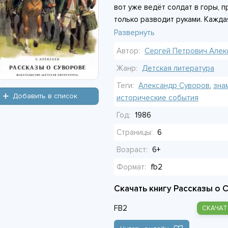
вот уже ведёт солдат в горы, п
только разводит руками. Кажда
случай из жизни полководца, г
Развернуть
отвага. Книга не просто знаком
Автор:
Сергей Петрович Алек
храбрость и упорство могут из
напоминает: даже у самого вел
Жанр:
Детская литература
противники, которые строят св
Теги:
Александр Суворов
,
зна
Добавить в список
исторические события
Год:
1986
Страницы:
6
Возраст:
6+
Формат:
fb2
Скачать книгу Рассказы о 
FB2
СКАЧАТ