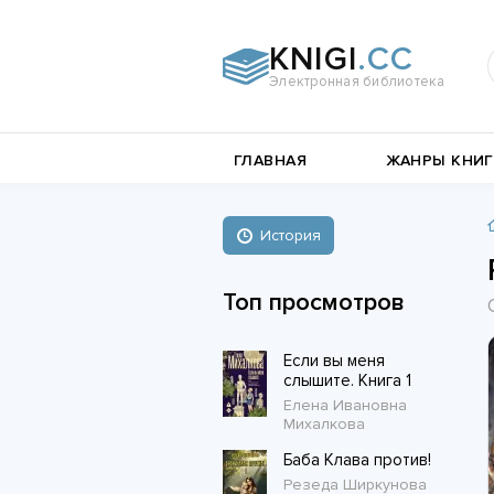
KNIGI
.CC
Электронная библиотека
и
Документальная
ГЛАВНАЯ
ЖАНРЫ КНИГ
литература
Пьесы,
е
драматургия
Остросюжетные
История
Книги о войне
любовные
Стихи и поэзия
Биографии и Мемуары
романы
Топ просмотров
Любовные романы
Если вы меня
Короткие любовные романы
слышите. Книга 1
Елена Ивановна
Михалкова
Баба Клава против!
Резеда Ширкунова