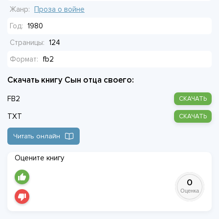
тишиной в пустом штабе, где слышно только, как ходит
Жанр:
Проза о войне
маятник часов.
Год:
1980
Страницы:
124
Формат:
fb2
Скачать книгу Сын отца своего:
FB2
СКАЧАТЬ
TXT
СКАЧАТЬ
Читать онлайн
Оцените книгу
0
Оценка