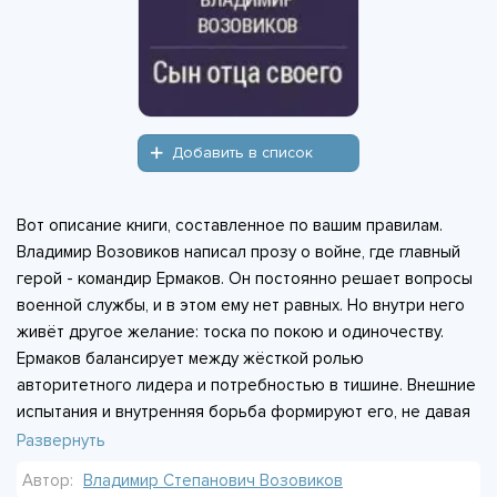
Добавить в список
Вот описание книги, составленное по вашим правилам.
Владимир Возовиков написал прозу о войне, где главный
герой - командир Ермаков. Он постоянно решает вопросы
военной службы, и в этом ему нет равных. Но внутри него
живёт другое желание: тоска по покою и одиночеству.
Ермаков балансирует между жёсткой ролью
авторитетного лидера и потребностью в тишине. Внешние
испытания и внутренняя борьба формируют его, не давая
расслабиться ни на минуту. Это история о солдате,
Развернуть
который вынужден носить маску, даже когда остаётся
Автор:
Владимир Степанович Возовиков
один. В конце концов, он остаётся наедине с гудящей