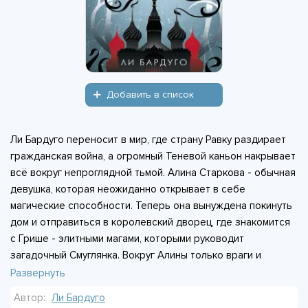
Добавить в список
Ли Бардуго переносит в мир, где страну Равку раздирает
гражданская война, а огромный Теневой каньон накрывает
всё вокруг непроглядной тьмой. Алина Старкова - обычная
девушка, которая неожиданно открывает в себе
магические способности. Теперь она вынуждена покинуть
дом и отправиться в королевский дворец, где знакомится
с Грише - элитными магами, которыми руководит
загадочный Смуглянка. Вокруг Алины только враги и
невидимые угрозы, а её дар - единственный шанс спасти
Развернуть
страну от гибели. Путь к самопознанию оказывается
Автор:
Ли Бардуго
опаснее, чем она могла представить. Тайны и