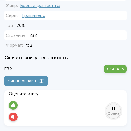
предательства ждут за каждым поворотом.
Жанр:
Боевая фантастика
Серия:
ГришиВерс
Год:
2018
Страницы:
232
Формат:
fb2
Скачать книгу Тень и кость:
FB2
СКАЧАТЬ
Читать онлайн
Оцените книгу
0
Оценка