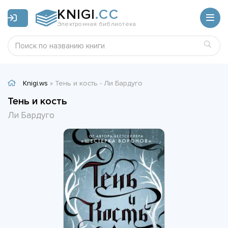
KNIGI
.CC
Электронная библиотека
Knigi.ws
» Тень и кость - Ли Бардуго
Тень и кость
Ли Бардуго