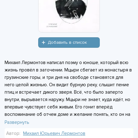
Добавить в список
Михаил Лермонтов написал поэму о юноше, который всю
жизнь провёл в заточении. Мцыри сбегает из монастыря в
грузинские горы, и три дня на свободе становятся для
него целой жизнью. Он видит бурную реку, слышит пение
птиц и встречает дикого зверя. Всё, что было заперто
внутри, вырывается наружу. Мцыри не знает, куда идёт, но
впервые чувствует себя живым. Его гонит вперёд
воспоминание об отчем доме и желание понять, кто он на
самом деле. Поэма построена как исповедь. Лермонтов
Развернуть
пишет о жажде воли и о том, на что человек готов пойти
Автор:
Михаил Юрьевич Лермонтов
ради глотка настоящей жизни. Грузинские пейзажи здесь