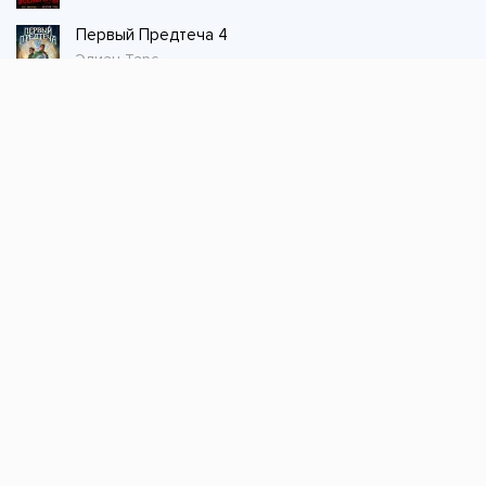
Первый Предтеча 4
Элиан Тарс
Стол заказов
Не нашли книгу, оставьте заказ и мы ее
постараемся найти!
Заказать
Добавляйтесь
поможем найти книгу!
Наш канал в телеграме