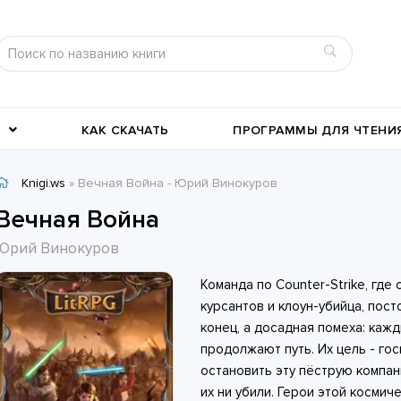
КАК СКАЧАТЬ
ПРОГРАММЫ ДЛЯ ЧТЕНИ
Knigi.ws
» Вечная Война - Юрий Винокуров
Детективы
Детские книги
Вечная Война
Военное дело
География, путевые заметки
Юрий Винокуров
Современные любовные
Исторические любовные
Команда по Counter-Strike, где
романы
История
романы
Классика жанра
курсантов и клоун-убийца, пост
конец, а досадная помеха: каж
продолжают путь. Их цель - го
остановить эту пёструю компан
их ни убили. Герои этой косми