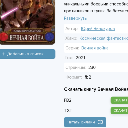
уникальными боевыми способно
противников в тупик. За бесчи
скрывается одна простая истин
Развернуть
умирать снова и снова. Здесь н
Автор:
Юрий Винокуров
вечная война. И цена проигрыша
очередная смерть.
Жанр:
Космическая фантастик
Серия:
Вечная война
Добавить в список
Год:
2021
Страницы:
230
Формат:
fb2
Скачать книгу Вечная Война
FB2
СКАЧАТ
TXT
СКАЧАТ
Читать онлайн