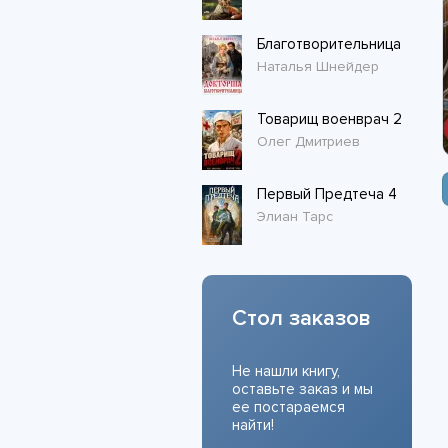
Благотворительница
Наталья Шнейдер
Товарищ военврач 2
Олег Дмитриев
Первый Предтеча 4
Элиан Тарс
Стол заказов
Не нашли книгу,
оставьте заказ и мы
ее постараемся
найти!