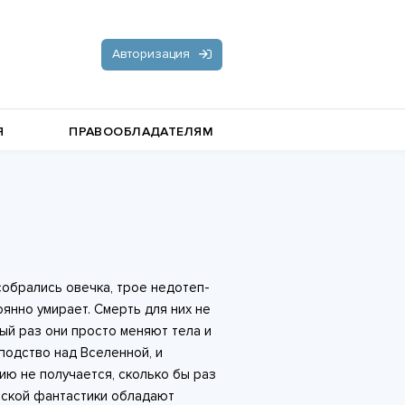
Авторизация
Я
ПРАВООБЛАДАТЕЛЯМ
Документальная литература
Пьесы, драматургия
Остросюжетные любовные
 собрались овечка, трое недотеп-
романы
Стихи и поэзия
оянно умирает. Смерть для них не
дый раз они просто меняют тела и
сподство над Вселенной, и
ию не получается, сколько бы раз
ческой фантастики обладают