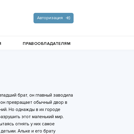
Авторизация
Я
ПРАВООБЛАДАТЕЛЯМ
Документальная литература
Пьесы, драматургия
Остросюжетные любовные
младший брат, он главный заводила
романы
Стихи и поэзия
и он превращает обычный двор в
ний. Но однажды в их городе
разрушить этот маленький мир.
пытаясь отнять у них самое
детьми. Альке и его брату