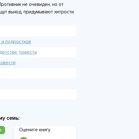
Противник не очевиден, но от
ищут выход, придумывают хитрости
начит, всё будет хорошо», -
верить.
 и подростков
 детстве
,
повести
Повести
му семь:
Оцените книгу
Ь