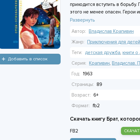
приходится вступить в борьбу. 
этого не менее опасен. Герои 
и не сдаются. «Мы же братья, з
Развернуть
говорит Алька, и в это хочется 
Автор:
Владислав Крапивин
Жанр:
Приключения для детей
Теги:
детская дружба
,
книги о
Добавить в список
Серия:
Крапивин
,
Владислав. 
Год:
1963
Страницы:
89
Возраст:
6+
Формат:
fb2
Скачать книгу Брат, которо
FB2
СКАЧАТ