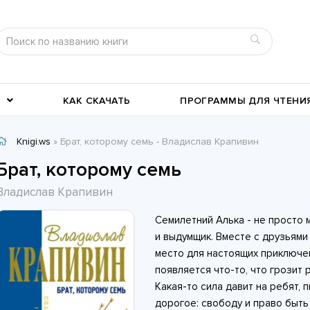
КАК СКАЧАТЬ
ПРОГРАММЫ ДЛЯ ЧТЕНИ
Knigi.ws
» Брат, которому семь - Владислав Крапивин
Детективы
Детские книги
Брат, которому семь
Военное дело
География, путевые заметки
Владислав Крапивин
Современные любовные
Исторические любовные
Семилетний Алька - не просто 
романы
История
романы
Классика жанра
и выдумщик. Вместе с друзьям
место для настоящих приключе
появляется что-то, что грозит 
Какая-то сила давит на ребят, 
дорогое: свободу и право быть 