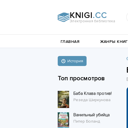
KNIGI
.CC
Электронная библиотека
и
Документальная
ГЛАВНАЯ
ЖАНРЫ КНИГ
литература
Пьесы,
е
драматургия
Остросюжетные
История
Книги о войне
любовные
Стихи и поэзия
Биографии и Мемуары
романы
Топ просмотров
Любовные романы
Баба Клава против!
Короткие любовные романы
Резеда Ширкунова
Ванильный убийца
Питер Боланд