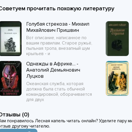
Советуем прочитать похожую литературу
Голубая стрекоза - Михаил
Михайлович Пришвин
Вот описание, написанное по
вашим правилам. Старое ружьё,
пыльная тропа, внезапный шум
крыльев - и
Однажды в Африке… -
Анатолий Демьянович
Луцков
Океанская служба, которая
должна была стать обычной
командировкой, оборачивается
для двух
Отзывы (0)
Вам понравилось Лесная капель читать онлайн? Уделите пару ми
отзыв другому читателю.