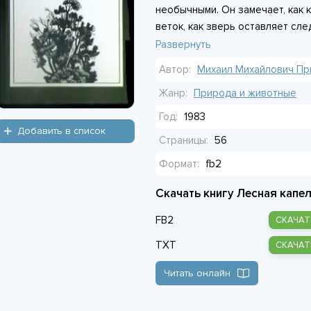
необычными. Он замечает, как 
веток, как зверь оставляет сле
свет в лесу от утра к вечеру. К
Развернуть
дышит и движется по своим зако
Автор:
Михаил Михайлович Пр
жизни, свои планы, в которые о
внимательного наблюдателя.
Жанр:
Природа и животные
Год:
1983
Добавить в список
Страницы:
56
Формат:
fb2
Скачать книгу Лесная капел
FB2
СКАЧАТ
TXT
СКАЧАТ
Читать онлайн