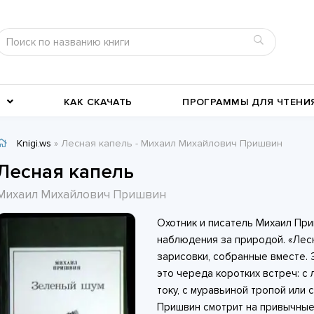
КАК СКАЧАТЬ
ПРОГРАММЫ ДЛЯ ЧТЕНИ
Knigi.ws
» Лесная капель - Михаил Михайлович Пришвин
Детективы
Детские книги
Лесная капель
Военное дело
География, путевые заметки
Михаил Михайлович Пришвин
Современные любовные
Исторические любовные
Охотник и писатель Михаил Пр
романы
История
романы
Классика жанра
наблюдения за природой. «Лесн
зарисовки, собранные вместе. 
это череда коротких встреч: с 
току, с муравьиной тропой или 
Пришвин смотрит на привычные 