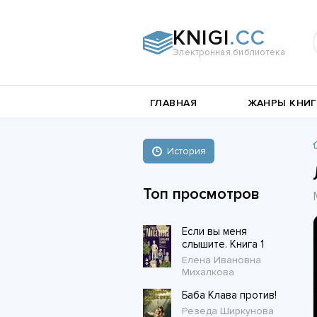
KNIGI
.CC
Электронная библиотека
и
Документальная
ГЛАВНАЯ
ЖАНРЫ КНИГ
литература
Пьесы,
е
драматургия
Остросюжетные
История
Книги о войне
любовные
Стихи и поэзия
Биографии и Мемуары
романы
Топ просмотров
Любовные романы
Если вы меня
Короткие любовные романы
слышите. Книга 1
Елена Ивановна
Михалкова
Баба Клава против!
Резеда Ширкунова