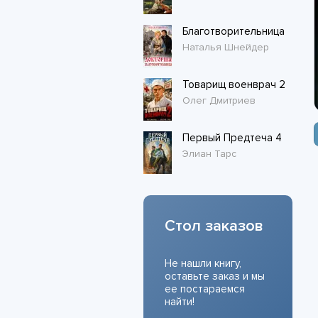
Благотворительница
Наталья Шнейдер
Товарищ военврач 2
Олег Дмитриев
Первый Предтеча 4
Элиан Тарс
Стол заказов
Не нашли книгу,
оставьте заказ и мы
ее постараемся
найти!