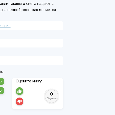
капли тающего снега падают с
д на первой росе, как меняется
нига погружает в мир, где всё
нам. И у этого мира, полного
ишвин
н ненадолго пускает
ь:
Оцените книгу
Ь
Ь
0
Оценка