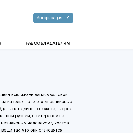
Авторизация
Я
ПРАВООБЛАДАТЕЛЯМ
Документальная литература
Пьесы, драматургия
Остросюжетные любовные
ишвин всю жизнь записывал свои
романы
Стихи и поэзия
ая капель» - это его дневниковые
Здесь нет единого сюжета, скорее
лесным ручьем, с тетеревом на
с незнакомым человеком у костра.
вещи так, что они становятся