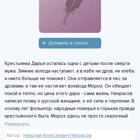
Добавить в список
Крестьянка Дарья осталась одна с детьми после смерти
мужа. Зимние холода наступают, а в избе ни дров, ни хлеба,
и никто больше не поможет. Она отправляется в лес за
дровами, и там её настигает воевода Мороз. Он обещает
покой и тепло, но цена этого дара - сама жизнь. Некрасов
написал поэму о русской женщине, о её силе и терпении. В
основу лёг фольклор, народные поверья и горькая правда
крестьянского быта. Мороз здесь не просто сказочный
дед, а суровая сила, с которой сталкивается героиня. «Я
Развернуть
думала крепкую думу…» - говорит Дарья, и эта дума
Автор:
Николай Алексеевич Некрасов
становится последней.